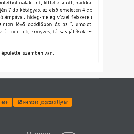
ből kialakított, lifttel ellátott, parkkal
tjén 7 db kétágyas, az első emeleten 4 db
sólámpával, hideg-meleg vízzel felszerelt
inten lévő ebédlőben és az I. emeleti
zió, mini hifi, könyvek, társas játékok és
z épülettel szemben van.
lete
Nemzeti Jogszabálytár