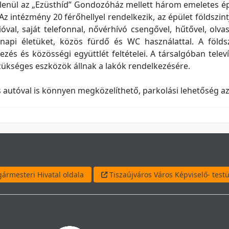
enül az „Ezüsthíd” Gondozóház mellett három emeletes épület
Az intézmény 20 férőhellyel rendelkezik, az épület földszin
zióval, saját telefonnal, nővérhívó csengővel, hűtővel, olva
api életüket, közös fürdő és WC használattal. A földsz
ezés és közösségi együttlét feltételei. A társalgóban televí
ükséges eszközök állnak a lakók rendelkezésére.
 autóval is könnyen megközelíthető, parkolási lehetőség a
ármesteri Hivatal oldala
Tiszaújváros Város Képviselő- testü