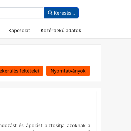
Keresés...
Kapcsolat
Közérdekű adatok
ekerülés feltételei
Nyomtatványok
ndozást és ápolást biztosítja azoknak a