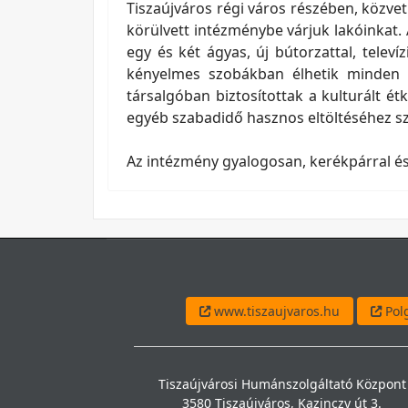
Tiszaújváros régi város részében, közvetl
körülvett intézménybe várjuk lakóinkat. 
egy és két ágyas, új bútorzattal, televí
kényelmes szobákban élhetik minden n
társalgóban biztosítottak a kulturált étk
egyéb szabadidő hasznos eltöltéséhez sz
Az intézmény gyalogosan, kerékpárral és
www.tiszaujvaros.hu
Polg
Tiszaújvárosi Humánszolgáltató Központ
3580 Tiszaújváros, Kazinczy út 3.