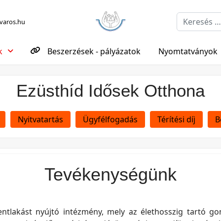
Keresés...
aros.hu
k
Beszerzések - pályázatok
Nyomtatványok
Ezüsthíd Idősek Otthona
Nyitvatartás
Ügyfélfogadás
Térítési díj
B
Tevékenységünk
ntlakást nyújtó intézmény, mely az élethosszig tartó go