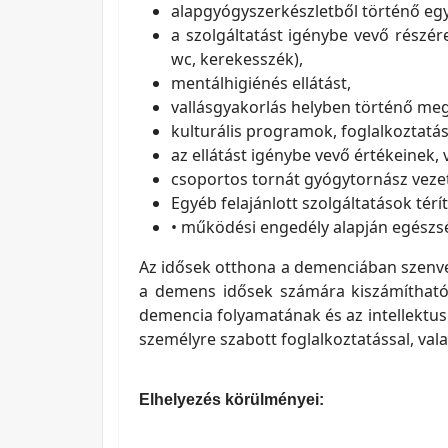
alapgyógyszerkészletből történő eg
a szolgáltatást igénybe vevő részére
wc, kerekesszék),
mentálhigiénés ellátást,
vallásgyakorlás helyben történő me
kulturális programok, foglalkoztatá
az ellátást igénybe vevő értékeine
csoportos tornát gyógytornász vezet
Egyéb felajánlott szolgáltatások térít
• működési engedély alapján egészs
Az idősek otthona a demenciában szenved
a demens idősek számára kiszámítható, b
demencia folyamatának és az intellektus 
személyre szabott foglalkoztatással, val
Elhelyezés körülményei: