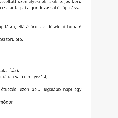
etöltött személyeknek, akik teljes körű
a családtagjai a gondozással és ápolással
ításra, ellátásáról az idősek otthona 6
si területe.
akarítás),
zobában való elhelyezést,
 étkezés, ezen belül legalább napi egy
t módon,