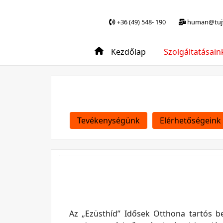
+36 (49) 548- 190
human@tujv
Kezdőlap
Szolgáltatásain
Tevékenységünk
Elérhetőségeink
Az „Ezüsthíd” Idősek Otthona tartós be