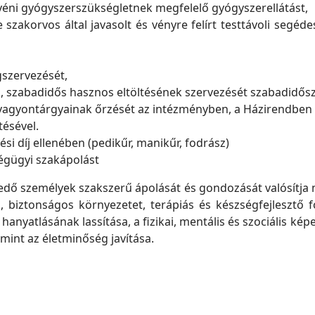
yéni gyógyszerszükségletnek megfelelő gyógyszerellátást,
 szakorvos által javasolt és vényre felírt testtávoli segé
gszervezését,
s, szabadidős hasznos eltöltésének szervezését szabadidős
k, vagyontárgyainak őrzését az intézményben, a Házirendb
ésével.
ési díj ellenében (pedikűr, manikűr, fodrász)
égügyi szakápolást
ő személyek szakszerű ápolását és gondozását valósítja meg
iztonságos környezetet, terápiás és készségfejlesztő fogl
hanyatlásának lassítása, a fizikai, mentális és szociális k
amint az életminőség javítása.