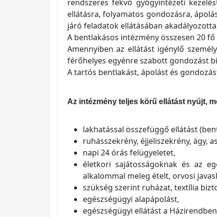
rendszeres fekvő gyógyintézeti kezelés
ellátásra, folyamatos gondozásra, ápolás
járó feladatok ellátásában akadályozotta
A bentlakásos intézmény összesen 20 fő el
Amennyiben az ellátást igénylő személy
férőhelyes egyénre szabott gondozást b
A tartós bentlakást, ápolást és gondozást
Az intézmény teljes körű ellátást nyújt, me
lakhatással összefüggő ellátást (bent
ruhásszekrény, éjjeliszekrény, ágy, a
napi 24 órás felügyeletet,
életkori sajátosságoknak és az eg
alkalommal meleg ételt, orvosi javasla
szükség szerint ruházat, textília biz
egészségügyi alapápolást,
egészségügyi ellátást a Házirendben