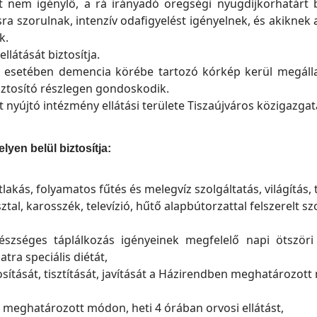
t nem igénylő, a rá irányadó öregségi nyugdíjkorhatárt b
ra szorulnak, intenzív odafigyelést igényelnek, és akiknek 
k.
látását biztosítja.
 esetében demencia körébe tartozó kórkép kerül megállap
iztosító részlegen gondoskodik.
 nyújtó intézmény ellátási területe Tiszaújváros közigazgatá
lyen belül biztosítja:
lakás, folyamatos fűtés és melegvíz szolgáltatás, világítás, t
sztal, karosszék, televízió, hűtő alapbútorzattal felszerelt s
észséges táplálkozás igényeinek megfelelő napi ötszöri
tra speciális diétát,
tosítását, tisztítását, javítását a Házirendben meghatározot
 meghatározott módon, heti 4 órában orvosi ellátást,