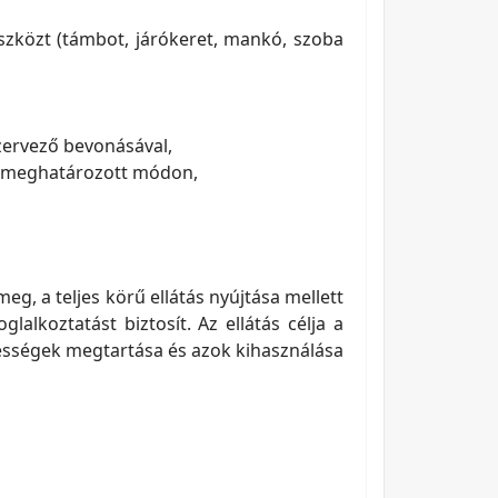
deszközt (támbot, járókeret, mankó, szoba
zervező bevonásával,
en meghatározott módon,
, a teljes körű ellátás nyújtása mellett
alkoztatást biztosít. Az ellátás célja a
épességek megtartása és azok kihasználása