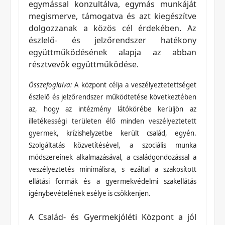
egymással konzultálva, egymás munkáját
megismerve, támogatva és azt kiegészítve
dolgozzanak a közös cél érdekében. Az
észlelő- és jelzőrendszer hatékony
együttműködésének alapja az abban
résztvevők együttműködése.
Összefoglalva:
A központ célja a veszélyeztetettséget
észlelő és jelzőrendszer működtetése következtében
az, hogy az intézmény látókörébe kerüljön az
illetékességi területen élő minden veszélyeztetett
gyermek, krízishelyzetbe került család, egyén.
Szolgáltatás közvetítésével, a szociális munka
módszereinek alkalmazásával, a családgondozással a
veszélyeztetés minimálisra, s ezáltal a szakosított
ellátási formák és a gyermekvédelmi szakellátás
igénybevételének esélye is csökkenjen.
A Család- és Gyermekjóléti Központ a jól