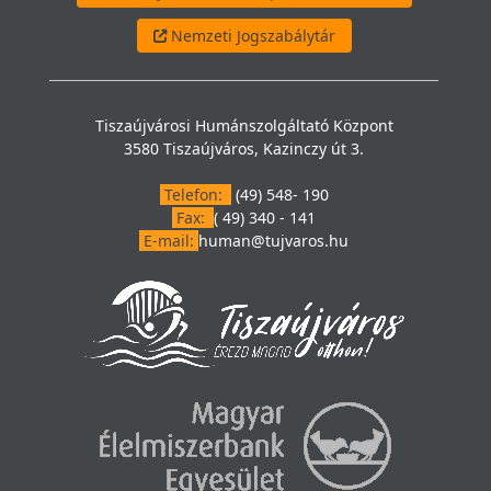
Nemzeti Jogszabálytár
Tiszaújvárosi Humánszolgáltató Központ
3580 Tiszaújváros, Kazinczy út 3.
Telefon:
(49) 548- 190
Fax:
( 49) 340 - 141
E-mail:
human@tujvaros.hu