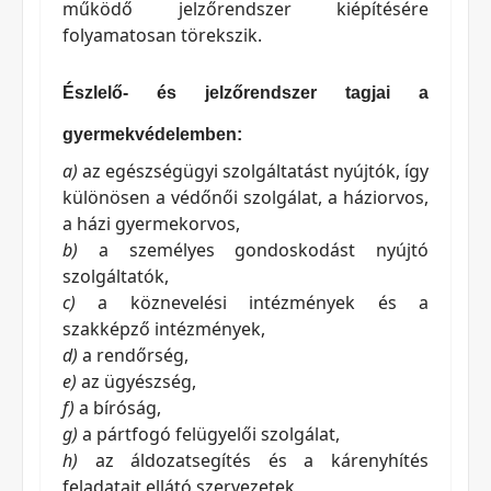
működő jelzőrendszer kiépítésére
folyamatosan törekszik.
Észlelő- és jelzőrendszer tagjai a
gyermekvédelemben:
a)
az egészségügyi szolgáltatást nyújtók, így
különösen a védőnői szolgálat, a háziorvos,
a házi gyermekorvos,
b)
a személyes gondoskodást nyújtó
szolgáltatók,
c)
a köznevelési intézmények és a
szakképző intézmények,
d)
a rendőrség,
e)
az ügyészség,
f)
a bíróság,
g)
a pártfogó felügyelői szolgálat,
h)
az áldozatsegítés és a kárenyhítés
feladatait ellátó szervezetek,