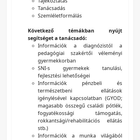
Tájékoztatás
Tanácsadás
Szemléletformálás
Következő témákban nyújt
segítséget a tanácsadó:
Információk a diagnózistól a
pedagógiai szakértői véleményi
gyermekkorban
SNI-s gyermekek tanulási,
fejlesztési lehetőségei
Információk pénzbeli és
természetbeni ellátások
igénylésével kapcsolatban (GYOD;
magasabb összegű családi pótlék,
fogyatékossági támogatás,
rokkantsági/rehabilitációs ellátás
stb.)
Információk a munka világából