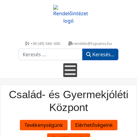
+36 (49) 544- 600
rendelo@tujvaros.hu
Keresés...
Keresés...
Család- és Gyermekjóléti
Központ
Tevékenységünk
Elérhetőségeink