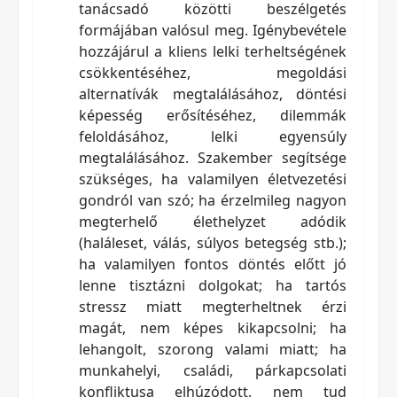
tanácsadó közötti beszélgetés
formájában valósul meg. Igénybevétele
hozzájárul a kliens lelki terheltségének
csökkentéséhez, megoldási
alternatívák megtalálásához, döntési
képesség erősítéséhez, dilemmák
feloldásához, lelki egyensúly
megtalálásához. Szakember segítsége
szükséges, ha valamilyen életvezetési
gondról van szó; ha érzelmileg nagyon
megterhelő élethelyzet adódik
(haláleset, válás, súlyos betegség stb.);
ha valamilyen fontos döntés előtt jó
lenne tisztázni dolgokat; ha tartós
stressz miatt megterheltnek érzi
magát, nem képes kikapcsolni; ha
lehangolt, szorong valami miatt; ha
munkahelyi, családi, párkapcsolati
konfliktusa elhúzódott, nem tud