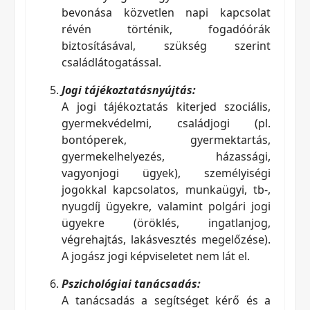
bevonása közvetlen napi kapcsolat
révén történik, fogadóórák
biztosításával, szükség szerint
családlátogatással.
Jogi tájékoztatásnyújtás:
A jogi tájékoztatás kiterjed szociális,
gyermekvédelmi, családjogi (pl.
bontóperek, gyermektartás,
gyermekelhelyezés, házassági,
vagyonjogi ügyek), személyiségi
jogokkal kapcsolatos, munkaügyi, tb-,
nyugdíj ügyekre, valamint polgári jogi
ügyekre (öröklés, ingatlanjog,
végrehajtás, lakásvesztés megelőzése).
A jogász jogi képviseletet nem lát el.
Pszichológiai tanácsadás:
A tanácsadás a segítséget kérő és a