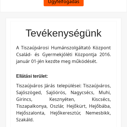
Ügyfélfogadás
Tevékenységünk
A Tiszaújvárosi Humánszolgáltató Központ
Család- és Gyermekjóléti Központja 2016.
január 01-jén kezdte meg működését.
Ellátási terület:
Tiszaújváros Járás települései: Tiszaújváros,
Sajószöged, Sajóörös, Nagycsécs, Muhi,
Girincs, Kesznyéten, Kiscsécs,
Tiszapalkonya, Oszlár, Hejőkürt, Hejőbába,
Hejőszalonta, Hejőkeresztúr, Nemesbikk,
Szakáld.