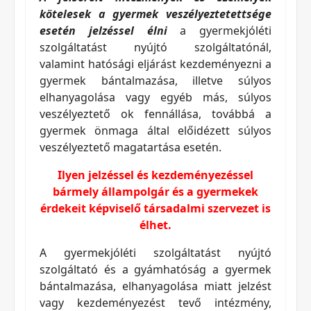
kötelesek a gyermek veszélyeztetettsége
esetén jelzéssel élni
a gyermekjóléti
szolgáltatást nyújtó szolgáltatónál,
valamint
hatósági eljárást kezdeményezni a
gyermek bántalmazása, illetve súlyos
elhanyagolása vagy egyéb más, súlyos
veszélyeztető ok fennállása, továbbá a
gyermek önmaga által előidézett súlyos
veszélyeztető magatartása esetén.
Ilyen jelzéssel és kezdeményezéssel
bármely állampolgár és a gyermekek
érdekeit képviselő társadalmi szervezet is
élhet.
A gyermekjóléti szolgáltatást nyújtó
szolgáltató és a gyámhatóság a gyermek
bántalmazása, elhanyagolása miatt jelzést
vagy kezdeményezést tevő intézmény,