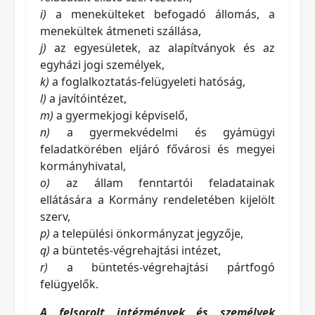
i)
a menekülteket befogadó állomás, a
menekültek átmeneti szállása,
j)
az egyesületek, az alapítványok és az
egyházi jogi személyek,
k)
a foglalkoztatás-felügyeleti hatóság,
l)
a javítóintézet,
m)
a gyermekjogi képviselő,
n)
a gyermekvédelmi és gyámügyi
feladatkörében eljáró fővárosi és megyei
kormányhivatal,
o)
az állam fenntartói feladatainak
ellátására a Kormány rendeletében kijelölt
szerv,
p)
a települési önkormányzat jegyzője,
q)
a büntetés-végrehajtási intézet,
r)
a büntetés-végrehajtási pártfogó
felügyelők.
A felsorolt intézmények és személyek